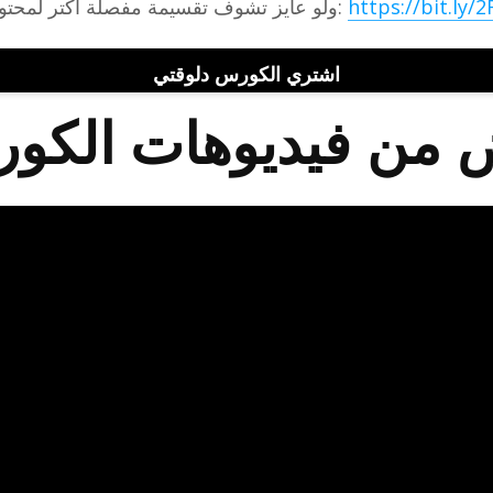
https://bit.ly
ولو عايز تشوف تقسيمة مفصلة اكتر لمحتويات الكورس بالكامل ادخل على اللينك ده:
اشتري الكورس دلوقتي
 من فيديوهات الكو