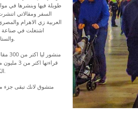
طويلة فيها وبنشرها في مواق
السفر ومقالاتي اتنش
العربية زي الاهرام والمصري 
اشتغلت في صناعة وا
والستارت ابس في مصر زي وظف وايفنتوس وغيرها.
منشور 
الكتابة وحاضرت واشتغلت مع عشرات الشركات.
متشوق لانك تبقى جزء من