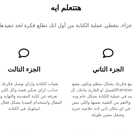
هتتعلم ايه
الجزء التاني
الجزء التالت
يغ فكرتك بشكل منظم وتكون مقنع
تقنيات الكتابة وازاي توصل فكرتك
للعميل او القارئ بتاعك، الframework اللي
جذاب، ازاي تحكي قصة وكل اللي 
يه في عملية الكتابة بشكل عام وده
تعرفه عن كتابة المقدمة والنهاية و
والاهم من التقنية نفسها واللي مش
المقال واستخدام الميديا بشكل فعال
 في اي مكان تاني لانه خلاصة خبرة
اسلوبك في الكتابة
وشغل سنين طويلة.