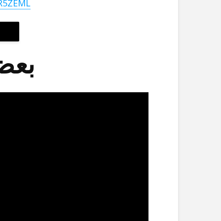
/2R5ZEML
بعض