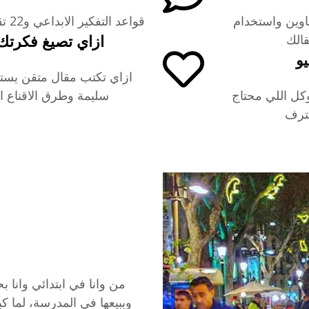
اوين واستخدام
قواعد التفكير الابداعي و22 تقنية مختلفة لتوليد الافكار وصياغتها
ازاي تصيغ فكرت
قالك
يو
ازاي تكتب مقال متقن يست
وكل اللي محتاج
سليمة وطرق الاقناع ال
ترف
من وانا في ابتدائي وانا
وببيعها في المدرسة، لما 