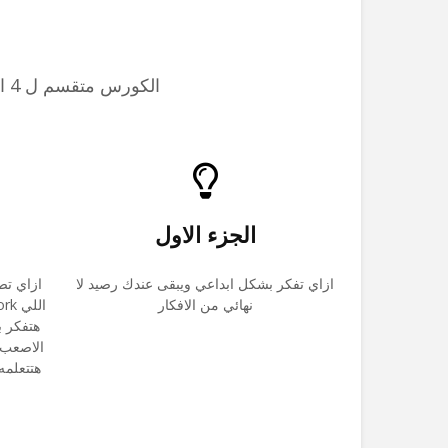
الكورس متقسم ل 4 اجزاء، بتغطي عملية الكتابة من أول انك تطلع فكرة لحد تنفيذها وكيفية ادارة المحتوى
الجزء الاول
ازاي تفكر بشكل ابداعي ويبقى عندك رصيد لا
ازاي تص
نهائي من الافكار
هتفكر ب
الاصعب 
هتتعلمه