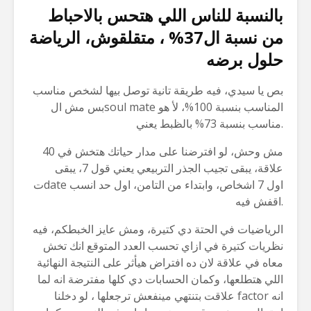
بالنسبة للناس اللي هتحس بالاحباط
من نسبة ال37% ، متقلقوش، الرياضة
حلول برضه
بص يا سيدي، فيه طريقة تانية توصل بيها لشخص مناسب
بس مش الsoul mate المناسب بنسبة 100%، لأ هو
مناسب بنسبة 73% بالظبط يعني.
مش وحش، لو افترضنا على مدار حياتك هتخش في 40
علاقة، يبقى تجيب الجذر التربيعي يعني قول 7، يبقى
تdate اول 7 اشخاص، وابتداء من التامن، اول حد انسب
اقفش فيه.
الرياضيات في الحتة دي كتيرة، ومش عايز الخبطكم، فيه
نظريات كتيرة في ازاي تحسب العدد المتوقع انك تخش
معاه في علاقة لان ده افتراض هيأثر على النتيجة النهائية
اللي هتطلعها، وكمان الحسابات دي كلها مفترضة انه لما
علاقت بتنتهي مينفعش ترجعلها ، لو دخلنا factor انه