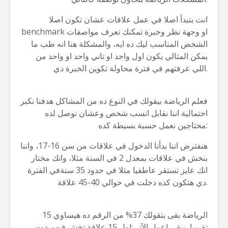
انت بتبدأ اصلا في عمل علاقات عشان تكون اصلا
benchmark او وجهة نظر وخبرة تمكنك تعرف مواصفات
الشخص المناسب ليك ده ايه، والمشكلة هنا انه طب ما
يمكن المثالي يكون اول واحد او تاني واحد او واحد من
اللي عرفتهم في فترة محاولة تكوين الخبرة دي.
فعلم الرياضة بيقولك في النوع ده من المشاكل هدفنا نكبر
احتمالية اننا نقابل انسب شخص وعشان نوصل لده
محتاجين نعمل حسبة بسيطة كده:
هنفترض اننا بدأنا الدخول في علاقات من سن 16-17، واننا
بنخش في علاقات بمعدل 2 في السنة مثلا، وانك مختار
انك عايز تستقر عاطفيا مثلا في حدود 35 سنةفي الفترة
دي هتكون كده دخلت في حوالي 40-45 علاقة.
الرياضة بقى بتقولك 37% من الرقم ده هيساوي 15
تقريبا، يبقى اعمل الآتي:اول 15 علاقة تخش فيهم دوس