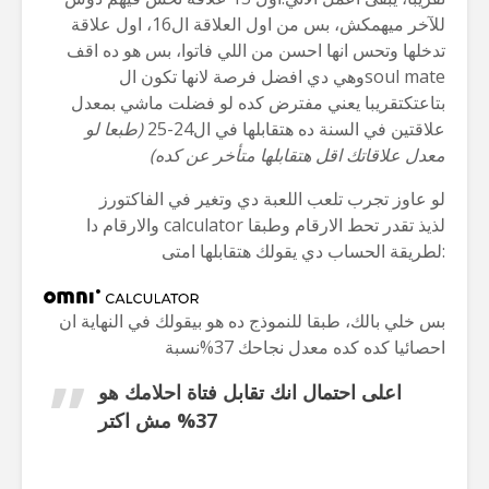
للآخر ميهمكش، بس من اول العلاقة ال16، اول علاقة
تدخلها وتحس انها احسن من اللي فاتوا، بس هو ده اقف
وهي دي افضل فرصة لانها تكون الsoul mate
بتاعتكتقريبا يعني مفترض كده لو فضلت ماشي بمعدل
علاقتين في السنة ده هتقابلها في ال24-25
(طبعا لو
معدل علاقاتك اقل هتقابلها متأخر عن كده)
لو عاوز تجرب تلعب اللعبة دي وتغير في الفاكتورز
والارقام دا calculator لذيذ تقدر تحط الارقام وطبقا
لطريقة الحساب دي يقولك هتقابلها امتى:
بس خلي بالك، طبقا للنموذج ده هو بيقولك في النهاية ان
احصائيا كده كده معدل نجاحك 37%نسبة
اعلى احتمال انك تقابل فتاة احلامك هو
37% مش اكتر