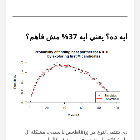
ايه ده؟ يعني ايه 37% مش فاهم؟
بص يا سيدي، مشكلة الdating دي بتنتمي لنوع من
المشكلات الرياضة بتحاول توصفه كالتالي: