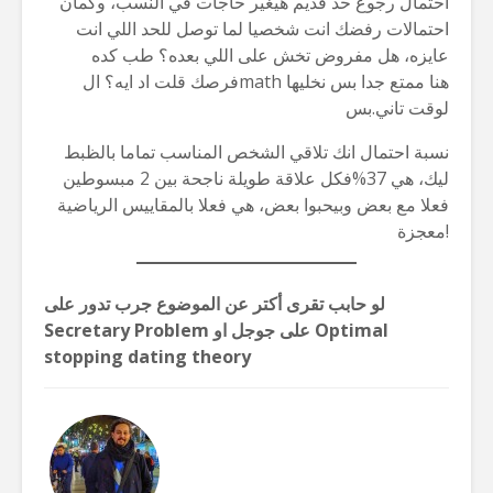
احتمال رجوع حد قديم هيغير حاجات في النسب، وكمان
احتمالات رفضك انت شخصيا لما توصل للحد اللي انت
عايزه، هل مفروض تخش على اللي بعده؟ طب كده
فرصك قلت اد ايه؟ الmath هنا ممتع جدا بس نخليها
لوقت تاني.بس
نسبة احتمال انك تلاقي الشخص المناسب تماما بالظبط
ليك، هي 37%فكل علاقة طويلة ناجحة بين 2 مبسوطين
فعلا مع بعض وبيحبوا بعض، هي فعلا بالمقاييس الرياضية
معجزة!
لو حابب تقرى أكتر عن الموضوع جرب تدور على
Secretary Problem على جوجل او Optimal
stopping dating theory