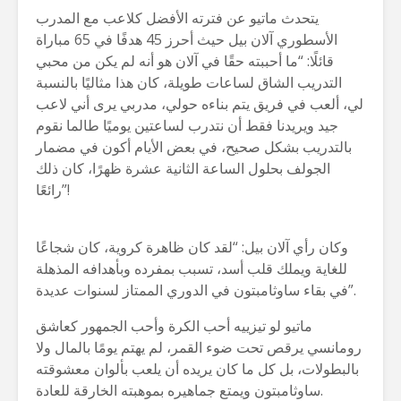
يتحدث ماتيو عن فترته الأفضل كلاعب مع المدرب
الأسطوري آلان بيل حيث أحرز 45 هدفًا في 65 مباراة
قائلًا: “ما أحببته حقًا في آلان هو أنه لم يكن من محبي
التدريب الشاق لساعات طويلة، كان هذا مثاليًا بالنسبة
لي، ألعب في فريق يتم بناءه حولي، مدربي يرى أني لاعب
جيد ويريدنا فقط أن نتدرب لساعتين يوميًا طالما نقوم
بالتدريب بشكل صحيح، في بعض الأيام أكون في مضمار
الجولف بحلول الساعة الثانية عشرة ظهرًا، كان ذلك
رائعًا”!
وكان رأي آلان بيل: “لقد كان ظاهرة كروية، كان شجاعًا
للغاية ويملك قلب أسد، تسبب بمفرده وبأهدافه المذهلة
في بقاء ساوثامبتون في الدوري الممتاز لسنوات عديدة”.
ماتيو لو تيزييه أحب الكرة وأحب الجمهور كعاشق
رومانسي يرقص تحت ضوء القمر، لم يهتم يومًا بالمال ولا
بالبطولات، بل كل ما كان يريده أن يلعب بألوان معشوقته
ساوثامبتون ويمتع جماهيره بموهبته الخارقة للعادة.