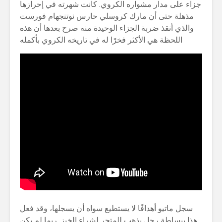
جزاء على مدار مشواره الكروي. كانت شهرته في إحرازها
مذهلة حتى أن مارك كروسلي حارس نوتنجهام فورست
والذي أنقذ ضربة الجزاء الوحيدة منه صرح بعدها أن هذه
اللحظة هي الأكثر فخرًا له في تاريخه الكروي بأكمله
سجل ماتيو أهدافًا لا يستطيع سواه أن يسجلها، وقد فعل
هذا ببساطة رجل يذهب للمتجر لشراء الخبز. ربما لم يكن