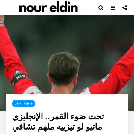
PUBLISHED
تحت ضوء القمر.. الإنجليزي
ماتيو لو تيزييه ملهم تشافي