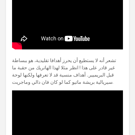
تشعر أنه لا يستطيع أن يحرز أهدافا تقليدية، هو ببساطة
غير قادر على هذا ! انظر مثلا لهذا الهاتريك من حقبة ما
قبل البريميير.. أهداف منسية قد لا تعرفها ولكنها لوحة
سيريالية بريشة ماتيو كما لو كان فان دالي وماجريت.