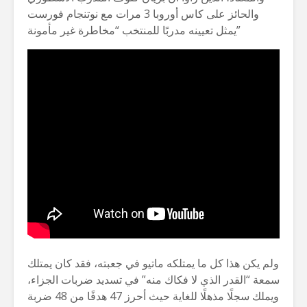
والحائز على كاس أوروبا 3 مرات مع نوتنجام فورست
يمثل تعيينه مدربًا للمنتخب “مخاطرة غير مأمونة”
ولم يكن هذا كل ما يمتلكه ماتيو في جعبته، فقد كان يمتلك
سمعة “القدر الذي لا فكاك منه” في تسديد ضربات الجزاء،
ويملك سجلًا مذهلًا للغاية حيث أحرز 47 هدفًا من 48 ضربة