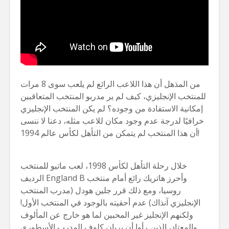
من المذهل أن هذا اللاعب الرائع لم يلعب سوى 8 مرات
للمنتخب الإنجليزي، كيف لم ير مدربو المنتخب المتعاقبين
إمكانية الاستفادة من وجوده؟ لم يكن المنتخب الإنجليزي
خرافيًا لدرجة عدم وجود مكان للاعب مثله، دعنا لا ننسى
أن هذا المنتخب لم يتمكن من التأهل لكأس عالم 1994!
خلال رحلة التأهل لكأس 1998، لعب ماتيو للمنتخب
الرديف England B وأحرز هاتريك رائع أمام منتخب
روسيا، ومع ذلك قرر جلين هودل (مدرب المنتخب
الإنجليزي آنذاك) عدم أحقيته بالوجود في المنتخب الأول!
ولكنهم الإنجليز غير المحبين لما هو خارج عن المألوف
والمعتاد، الذين رأوا أن بريان كلوف المدرب الأسطوري