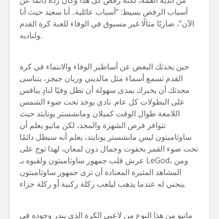
أسباب الرفض بسيط: “أسباب عائلية.. أنا سعيد حيث أنا
الآن”، ضاربًا مثالًا غير مسبوق في الوفاء للعبة كرة القدم
ولناديه.
حين يحدثك البعض عن أساطير الوفاء والانتماء في كرة
القدم تسمع أسماء مثل مالديني وريان جيجز، يتناسى
محدثك أن يخبرك بمدى سهولة أن تظل وفيًا لنادٍ ينافس
على البطولات كل عام. نادي يوجد تحت ضوء الشمس
اللامعة طوال الوقت كميلان ومانشستر يونايتد حيث
تتوافر فرص الشهرة والمجد، لكن ماتيو يعلم أن
ساوثامبتون ليس مانشستر يونايتد، يعلم أنه سيظل دائمًا
تحت ضوء القمر بخفوت وجمال دون لمعان، لهذا توج على
عرش قلب جمهور ساوثامبتون ولقبوه بـ LeGod، ومن
المشاهد المثيرة المعتادة أن ترى جمهور ساوثامبتون
ينحني له عندما يذهب ليلعب ركلة ركنية أو ركلة جزاء.
ماتيو من هذا النوع من لاعبي الكرة الذي يندر وجوده في