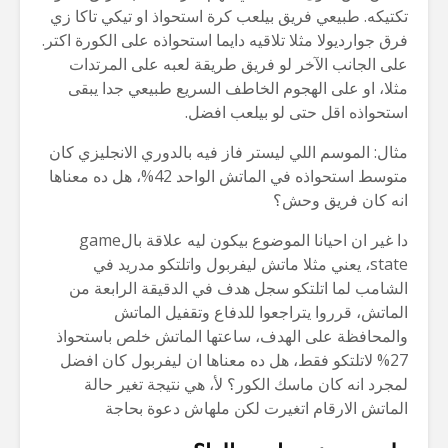
تكتيكه. طبيعي فريق بيلعب كرة استحواذ او تيكي تاكا زي
فرق جوارديولا مثلا تلاقيه دايما استحواذه على الكورة اكتر.
على الجانب الآخر لو فريق طريقة لعبه على المرتدات
مثلا، او على الهجوم الخاطف السريع طبيعي جدا يبقى
استحواذه اقل حتى لو بيلعب افضل.
مثال: الموسم اللي ليستر فاز فيه بالدوري الانجليزي كان
متوسط استحواذه في الماتش الواحد 42%، هل ده معناها
انه كان فريق وحش؟
دا غير ان احيانا الموضوع بيكون ليه علاقة بالgame
state، يعني مثلا ماتش ليفربول واتلتكو مدريد في
الشامب لما اتلتكو سجل هدف في الدقيقة الرابعة من
الماتش، قرروا يتراجعوا للدفاع وتقفيل الماتش
والمحافظة على الهدف، ساعتها الماتش خلص باستحواذ
27% لاتلتكو فقط، هل ده معناها ان ليفربول كان افضل
لمجرد انه كان ماسك الكور؟ لأ، هي نتيجة تغير حالة
الماتش الارقام اتغيرت لكن ملهاش دعوة بحاجة