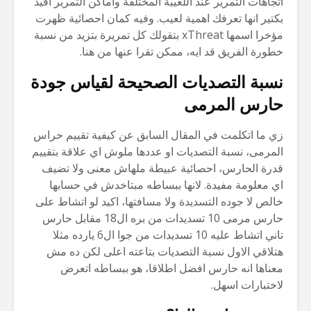
اتجاهات التمرير عند اللعيبة المختلفة واماكن التمرير افيد
بكتير انها تعرفك اهمية لعيب. وفيه كمان احصائية ظهرت
مؤخرا اسمها xThreat بتقولك كل تمريرة بتزيد من نسبة
خطورة الفريق قد ايه، ممكن تقرا عنها من هنا.
نسبة التصديات الصحيحة لقياس جودة
حارس المرمى
زي ما اتكلمت في المقال السابق عن كيفية تقييم حراس
المرمى، نسبة التصديات او عددها ملوش اي علاقة بتقييم
قدرة الحارس، احصائية عبيطة ملهاش معنى ولا تضيف
اي معلومة مفيدة. لانها ببساطه مبتاخدش في حسابها
خالص لا جوده التسديدة ولا مسافتها، اكيد لو اتشاط على
حارس مرمى 10 تسديدات من بره ال18 مقابل حارس
تاني اتشاط عليه 10 تسديدات من جوا ال6 يارده مثلا
هتلاقي الاول نسبة التصديات بتاعته اعلى لكن ده مش
معناها انه حارس افضل اطلاقا، هو ببساطه اتعرض
لاختبارات اسهل.