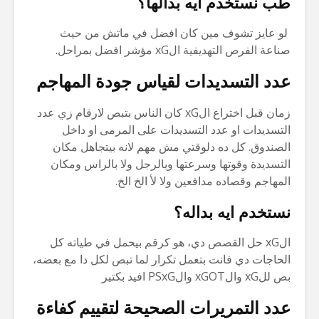
طب نستخدم ايه بدالها؟
لو عايز تشوف مين كان افضل في ماتش من حيث
صناعة الفرص التهديفية الxG مؤشر افضل بمراحل.
عدد التسديدات لقياس جودة المهاجم
زمان قبل اختراع الxG كان الناس بتبص لارقام زي عدد
التسديدات او عدد التسديدات على المرمى او داخل
الصندوق. كل ده دلوقتي مش مهم لانه بيتجاهل مكان
التسديدة وقوتها وسرعتها وبالرجل ولا بالراس ومكان
المهاجم وقصاده مدافعين ولا لأ الخ الخ.
نستخدم ايه بداله؟
الxG حل القصص دي، هو كرقم بيحمل في طياته كل
الحاجات دي فانت بتعمل تكرار لما تبص لكل دا مع بعضه،
بص للxG والxGOT والPSxG افيد بكتير
عدد التمريرات الصحيحة لتقييم كفاءة