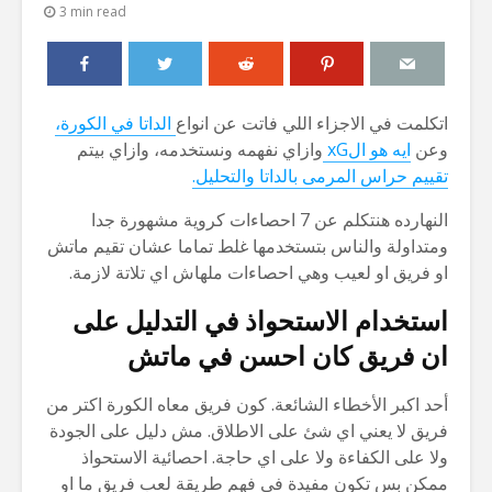
3 min read
اتكلمت في الاجزاء اللي فاتت عن انواع
الداتا في الكورة،
وعن
ايه هو الxG
وازاي نفهمه ونستخدمه، وازاي بيتم
تقييم حراس المرمى بالداتا والتحليل.
النهارده هنتكلم عن 7 احصاءات كروية مشهورة جدا
ومتداولة والناس بتستخدمها غلط تماما عشان تقيم ماتش
او فريق او لعيب وهي احصاءات ملهاش اي تلاتة لازمة.
استخدام الاستحواذ في التدليل على
ان فريق كان احسن في ماتش
أحد اكبر الأخطاء الشائعة. كون فريق معاه الكورة اكتر من
فريق لا يعني اي شئ على الاطلاق. مش دليل على الجودة
ولا على الكفاءة ولا على اي حاجة. احصائية الاستحواذ
ممكن بس تكون مفيدة في فهم طريقة لعب فريق ما او