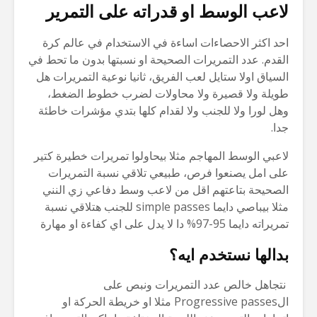
لاعب الوسط او قدراته على التمرير
احد اكثر الاحصاءات اساءة في الاستخدام في عالم كرة
القدم. عدد التمريرات الصحيحة او نسبتها بدون ما تحط في
السياق اولا ستايل لعب الفريق، ثانيا نوعية التمريرات هل
طويلة ولا قصيرة ولا محاولات لضرب خطوط الضغط،
وهل لورا ولا للجنب ولا لقدام كلها بتدي مؤشرات خاطئة
جدا.
لاعبي الوسط المهاجم مثلا بيحاولوا تمريرات خطيرة كتير
على امل يصنعوا فرص، طبيعي تلاقي نسبة التمريرات
الصحيحة بتاعتهم اقل من لاعب وسط دفاعي زي النني
مثلا بيباصي دايما simple passes للجنب هتلاقي نسبة
تمريراته دايما 95-97% دا لا يدل على اي كفاءة او مهارة
بدالها نستخدم ايه؟
نتجاهل خالص عدد التمريرات ونبص على
الProgressive passes مثلا او خريطة الحركة او