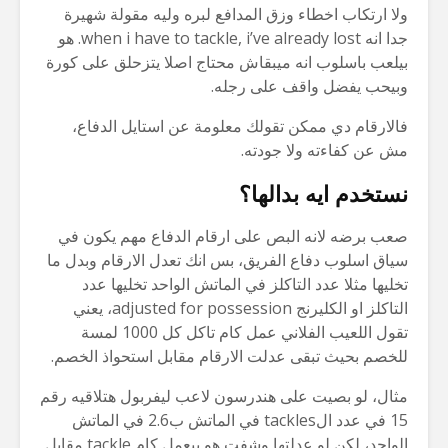
ولا ارتكاب اخطاء وزق المدافع لبره وليه مقولة شهيرة
جدا انه when i have to tackle, i’ve already lost. هو
بيلعب باسلوب انه ميبقاش محتاج اصلا يتزحلق على كورة
وبيحب يفضل واقف على رجله.
فالارقام دي ممكن تقولك معلومة عن استايل الدفاع،
مش عن كفاءته ولا جودته.
نستخدم ايه بدالها؟
صعب برضه لانه البص على ارقام الدفاع مهم يكون في
سياق اسلوب دفاع الفريق، بس انك تعدل الارقام وبدل ما
تخليها مثلا عدد التاكلز في الماتش الواحد تخليها عدد
التاكلز او الكليرنج adjusted for possession، يعني
تقول اللعيب الفلاني عمل كام تاكل كل 1000 لمسة
للخصم بحيث تبقى عدلت الارقام مقابل استحواذ الخصم.
مثال، لو بصيت على هندرسون لاعب ليفربول هتلاقيه رقم
15 في عدد الtackles في الماتش ب2.6 في الماتش
الواحد، لكن لو عدلتها وشفت هو بيعمل كام tackle مقابل