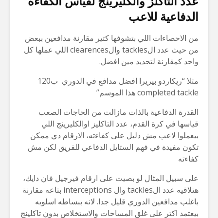
عدد التاكلز والكليرينج لقياس الكفاءه
الدفاعية للاعب
من الاحصاءات اللي بتشوفها كتير مقارنة مدافعين ببعض
من حيث عدد الtackles والclearences اللي عملها كل
واحد كمقارنة لتحديد مين افضل.
مثلا “ريكاردو بيريرا افضل مدافع في الدوري ب120
completed tackle هذا الموسم”
القدرة الدفاعية بالذات مازالت من الحاجات الصعب
قياسها في كرة القدم، عدد التاكليز اوالكليرينج اللي
بيعملوا لاعب مش دليل على كفاءته، الارقام دي ممكن
تكون مفيدة في فهم الستايل الدفاعي للفريق لكن مش
كفاءته
على سبيل المثال لو بصيت على ارقام فيرجيل فان دايك،
هتلاقيه عدد الtackles وال interceptions بتاعه مقارنة
باغلب مدافعين الدوري قليل جدا. لانه ببساطه اسلوبه
بيعتمد اكتر على غلق المساحات والاستخلاص بدون تاكلينج